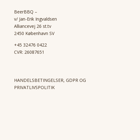
BeerBBQ –
v/ Jan-Erik Ingvaldsen
Alliancevej 26 st.tv
2450 København SV
+45 32476 0422
CVR: 26087651
HANDELSBETINGELSER, GDPR OG
PRIVATLIVSPOLITIK