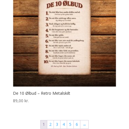
De 10 Ølbud – Retro Metalskilt
89,00
kr.
1
2
3
4
5
6
→