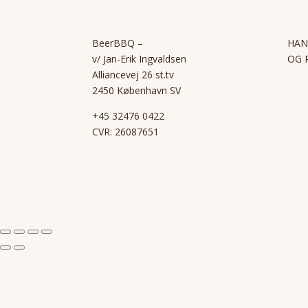
BeerBBQ –
HAN
v/ Jan-Erik Ingvaldsen
OG 
Alliancevej 26 st.tv
2450 København SV
+45 32476 0422
CVR: 26087651