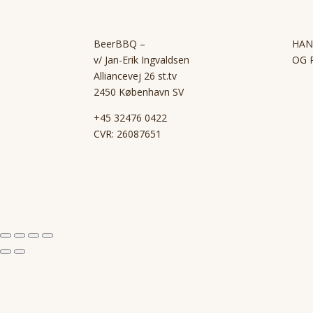
BeerBBQ –
HAN
v/ Jan-Erik Ingvaldsen
OG 
Alliancevej 26 st.tv
2450 København SV
+45 32476 0422
CVR: 26087651