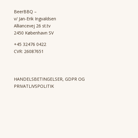
BeerBBQ –
v/ Jan-Erik Ingvaldsen
Alliancevej 26 st.tv
2450 København SV
+45 32476 0422
CVR: 26087651
HANDELSBETINGELSER, GDPR OG
PRIVATLIVSPOLITIK