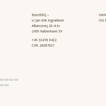
BeerBBQ –
HAN
v/ Jan-Erik Ingvaldsen
OG 
Alliancevej 26 st.tv
2450 København SV
+45 32476 0422
CVR: 26087651