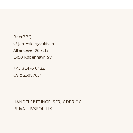
BeerBBQ –
v/ Jan-Erik Ingvaldsen
Alliancevej 26 st.tv
2450 København SV
+45 32476 0422
CVR: 26087651
HANDELSBETINGELSER, GDPR OG
PRIVATLIVSPOLITIK