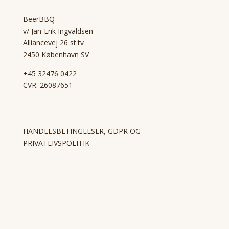
BeerBBQ –
v/ Jan-Erik Ingvaldsen
Alliancevej 26 st.tv
2450 København SV
+45 32476 0422
CVR: 26087651
HANDELSBETINGELSER, GDPR OG
PRIVATLIVSPOLITIK