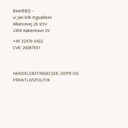
BeerBBQ –
v/ Jan-Erik Ingvaldsen
Alliancevej 26 st.tv
2450 København SV
+45 32476 0422
CVR: 26087651
HANDELSBETINGELSER, GDPR OG
PRIVATLIVSPOLITIK