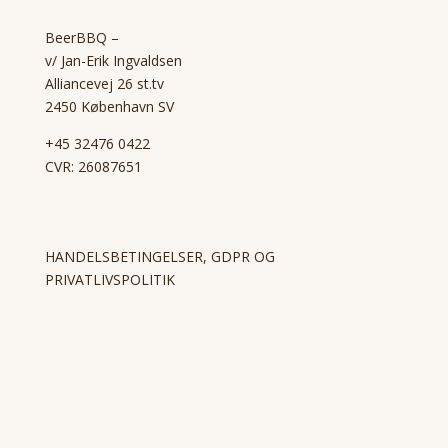
BeerBBQ –
v/ Jan-Erik Ingvaldsen
Alliancevej 26 st.tv
2450 København SV
+45 32476 0422
CVR: 26087651
HANDELSBETINGELSER, GDPR OG
PRIVATLIVSPOLITIK