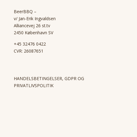
BeerBBQ –
v/ Jan-Erik Ingvaldsen
Alliancevej 26 st.tv
2450 København SV
+45 32476 0422
CVR: 26087651
HANDELSBETINGELSER, GDPR OG
PRIVATLIVSPOLITIK