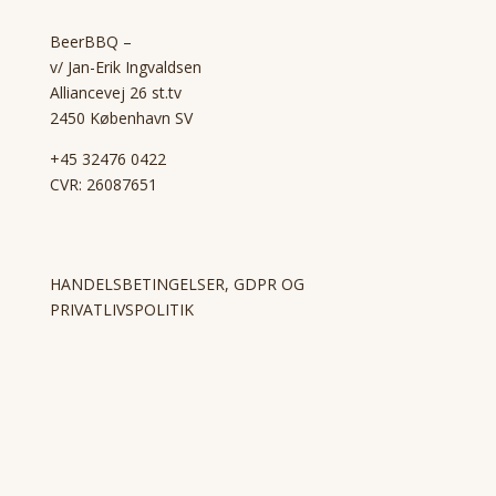
BeerBBQ –
v/ Jan-Erik Ingvaldsen
Alliancevej 26 st.tv
2450 København SV
+45 32476 0422
CVR: 26087651
HANDELSBETINGELSER, GDPR OG
PRIVATLIVSPOLITIK