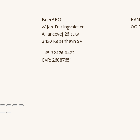
BeerBBQ –
HAN
v/ Jan-Erik Ingvaldsen
OG 
Alliancevej 26 st.tv
2450 København SV
+45 32476 0422
CVR: 26087651