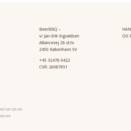
BeerBBQ –
HAN
v/ Jan-Erik Ingvaldsen
OG 
Alliancevej 26 st.tv
2450 København SV
+45 32476 0422
CVR: 26087651