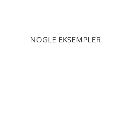
NOGLE EKSEMPLER
Reggae Jamaican Jerk BeerBBQ
Sauce
Bliv med til Jamaica med denne fantsatiske og
smagfulde Jerk BeerBBQ Sauce.
Det er særligt
godt egnet til grillet kylling, svinekød,
grøntsager og fisk.