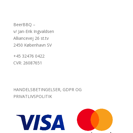
BeerBBQ –
v/ Jan-Erik Ingvaldsen
Alliancevej 26 st.tv
2450 København SV
+45 32476 0422
CVR: 26087651
HANDELSBETINGELSER, GDPR OG
PRIVATLIVSPOLITIK