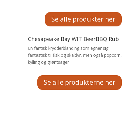
Se alle produkter her
Chesapeake Bay WIT BeerBBQ Rub
En fantisk krydderblanding som egner sig
fantastisk til fisk og skaldyr, men også popcorn,
kylling og grøntsager
Se alle produkterne her
Cubansk Mojo BeerBBQ Sauce
Den har en lys, frisk og tangy smag fra dens
base af citrus. Denne sauce er ofte brugt som
marinade eller dip og er særligt lækker med