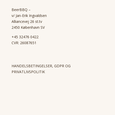
BeerBBQ –
v/ Jan-Erik Ingvaldsen
Alliancevej 26 st.tv
2450 København SV
+45 32476 0422
CVR: 26087651
HANDELSBETINGELSER, GDPR OG
PRIVATLIVSPOLITIK