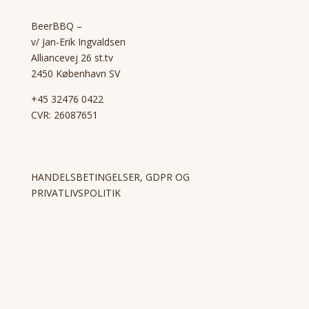
BeerBBQ –
v/ Jan-Erik Ingvaldsen
Alliancevej 26 st.tv
2450 København SV
+45 32476 0422
CVR: 26087651
HANDELSBETINGELSER, GDPR OG
PRIVATLIVSPOLITIK