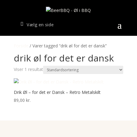
Vælg en side
Forside
/ Varer tagged “drik øl for det er dansk”
drik øl for det er dansk
Viser 1 resultat
Drik Øl – for det er Dansk – Retro Metalskilt
89,00
kr.