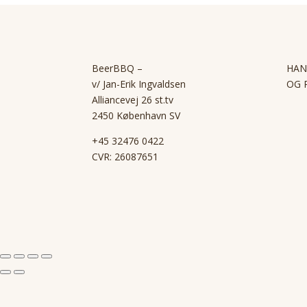
BeerBBQ –
HAN
v/ Jan-Erik Ingvaldsen
OG 
Alliancevej 26 st.tv
2450 København SV
+45 32476 0422
CVR: 26087651