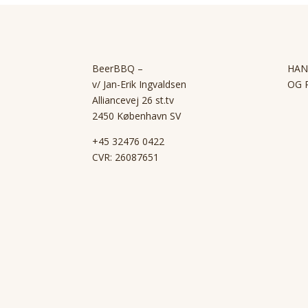
BeerBBQ –
HAN
v/ Jan-Erik Ingvaldsen
OG 
Alliancevej 26 st.tv
2450 København SV
+45 32476 0422
CVR: 26087651