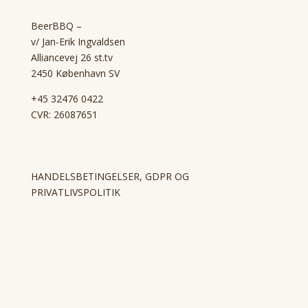
BeerBBQ –
v/ Jan-Erik Ingvaldsen
Alliancevej 26 st.tv
2450 København SV
+45 32476 0422
CVR: 26087651
HANDELSBETINGELSER, GDPR OG
PRIVATLIVSPOLITIK