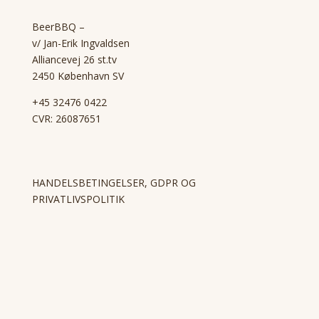
BeerBBQ –
v/ Jan-Erik Ingvaldsen
Alliancevej 26 st.tv
2450 København SV
+45 32476 0422
CVR: 26087651
HANDELSBETINGELSER, GDPR OG
PRIVATLIVSPOLITIK