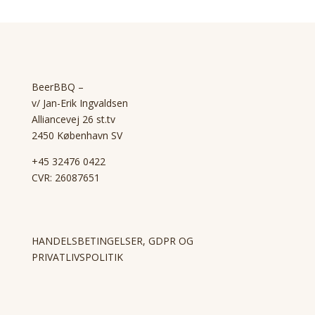
BeerBBQ –
v/ Jan-Erik Ingvaldsen
Alliancevej 26 st.tv
2450 København SV
+45 32476 0422
CVR: 26087651
HANDELSBETINGELSER, GDPR OG
PRIVATLIVSPOLITIK