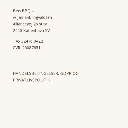
BeerBBQ –
v/ Jan-Erik Ingvaldsen
Alliancevej 26 st.tv
2450 København SV
+45 32476 0422
CVR: 26087651
HANDELSBETINGELSER, GDPR OG
PRIVATLIVSPOLITIK