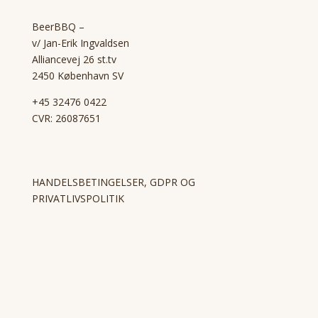
BeerBBQ –
v/ Jan-Erik Ingvaldsen
Alliancevej 26 st.tv
2450 København SV
+45 32476 0422
CVR: 26087651
HANDELSBETINGELSER, GDPR OG
PRIVATLIVSPOLITIK