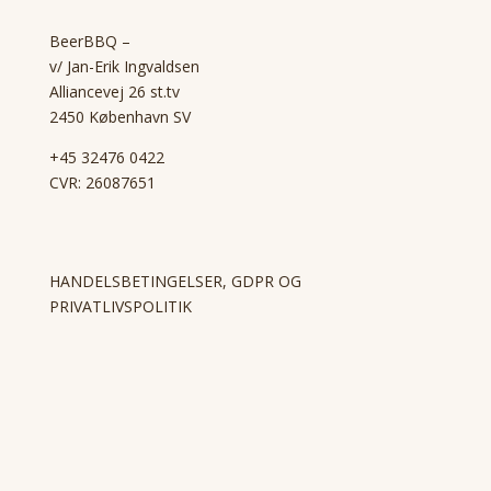
BeerBBQ –
v/ Jan-Erik Ingvaldsen
Alliancevej 26 st.tv
2450 København SV
+45 32476 0422
CVR: 26087651
HANDELSBETINGELSER, GDPR OG
PRIVATLIVSPOLITIK