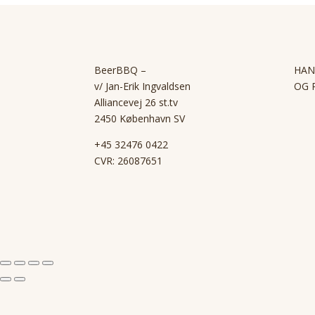
BeerBBQ –
HAN
v/ Jan-Erik Ingvaldsen
OG 
Alliancevej 26 st.tv
2450 København SV
+45 32476 0422
CVR: 26087651